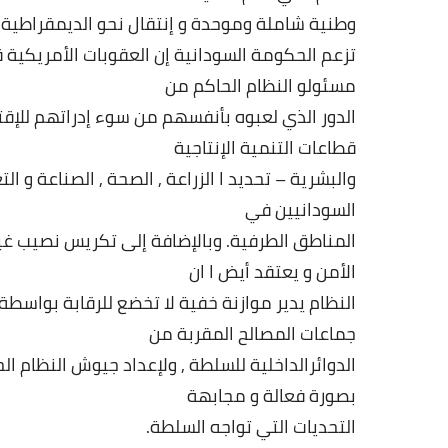
وطنية
شاملة
وموحدة
و
إنتقال
نحو
الديمقراطية
.
تزعم
الحكومة
السودانية
إن
العقوبات
الأمريكية
ق
مسئولو
النظام
الحاكم
من
الدور
الذي
لعبوه
بأنفسهم
من
سوء
إدراتهم
للإق
قطاعات
التنمية
الإنتاجية
والبشرية
–
تحديد
ا
الزراعة
,
الصحة
,
الصناعة
و
الت
السودانيين
في
المناطق
الطرفية
.
وبالإضافة
إلى
تكريس
نصيب
غي
الأمن
و
يعتقد
أيض
ا
ان
النظام
يدير
موازنة
خفية
لا
تخضع
للرقابة
بواسطة
جماعات
المصالح
المقربة
من
الدوائرالداخلية
للسلطة
,
ولإعداد
جيوش
النظام
ال
بصورة
فعالة
و
مجابهة
التحديات
التي
تواجه
السلطة
.