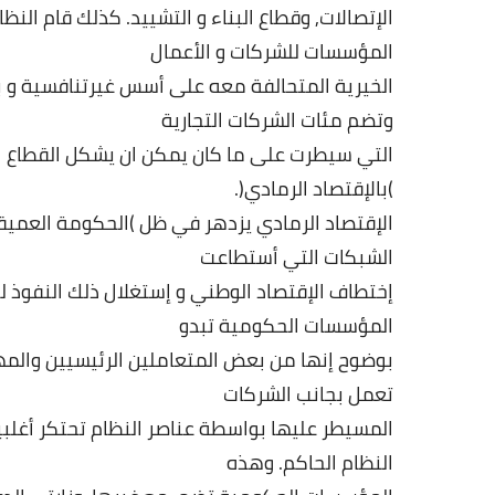
الإتصالات
,
وقطاع
البناء
و
التشييد
.
كذلك
قام
النظا
المؤسسات
للشركات
و
الأعمال
الخيرية
المتحالفة
معه
على
أسس
غيرتنافسية
و
ب
وتضم
مئات
الشركات
التجارية
التي
سيطرت
على
ما
كان
يمكن
ان
يشكل
القطاع
ا
)
بالإقتصاد
الرمادي
(.
الإقتصاد
الرمادي
يزدهر
في
ظل
)
الحكومة
العميق
الشبكات
التي
أستطاعت
إختطاف
الإقتصاد
الوطني
و
إستغلال
ذلك
النفوذ
ل
المؤسسات
الحكومية
تبدو
بوضوح
إنها
من
بعض
المتعاملين
الرئيسيين
والمه
تعمل
بجانب
الشركات
المسيطر
عليها
بواسطة
عناصر
النظام
تحتكر
أغلبي
النظام
الحاكم
.
وهذه