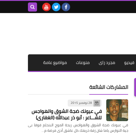
بحث هذه
المدونة
الإلكترونية
فيديو
مجرد راى
منوعات
مواضيع عامة
المشاركات الشائعة
28 نوفمبر 2015
في عيونك ضجة الشوق والهواجس
للشـــاعر : أبو ذر عبدالله (الغفاري)
في عيونك ضجة الشوق والهواجس ريحة الموج البنحلم فوقا بى
جية النوارس ياما شان زفة خريفك كل عاشق أدى فرضة م…