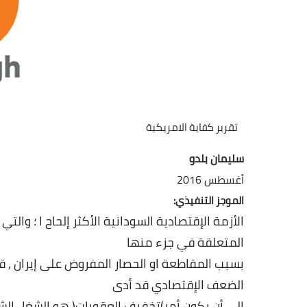
تقرير كفاية الامريكية
سليمان
بلدو
أغسطس
2016
الموجز
التنفيذي
:
الأزمة
الإقتصادية
السودانية
الأكثر
إلحاح
ا
؛
والتي
المتعلقة
في
جزء
منها
بسبب
المقاطعة
او
الحصار
المفروض
على
إيران
,
ق
الضعف
الإقتصادي
قد
أدى
إلى
أن
يكون
أمر
)
تخفيف
العقوبات
(
هو
الشغل
الش