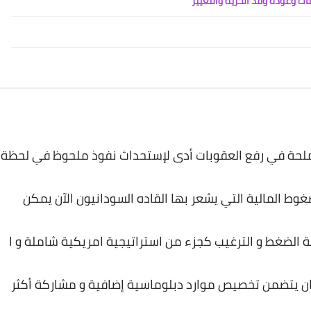
ات وعودة وفد الحرية والتغيير
ملحة
في
رفع
العقوبات
أدى
لإستحداث
نفوذ
ملحوظ
في
لحظة
غوط
المالية
التي
يشعر
بها
القاده
السودانيون
الآن
يمكن
ة
الضغط
و
الترغيب
كجزء
من
استراتيجية
امريكية
شاملة
و
ا
ن
يتضمن
تخصيص
موارد
دبلوماسية
إضافية
و
مشاركة
أكثر