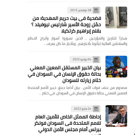
28 نوفمبر 2015
فضحية فى بيت حريم المهدية: من
حمّل زوجة الأسير شارليس نيوفيلد ؟
بقلم إبراهيم كرتكيلا
شكراً للتاريخ والمؤرخين ، الذين تسوروا أسوار وأبراج الحكام
والسلاطين العالية ليأتونا بأخبارهم ، وبأخبار ما كان يعرف…
04 يونيو 2022
بيان الخبير المستقل المعين المعني
بحالة حقوق الإنسان في السودان في
ختام زيارته للسودان
مصدوم من عنف قوات الأمن.. بيان أداما دينغ، خبير الأمم المتحدة
المعين المعني بحالة حقوق الإنسان في السودان، في ختام …
24 مايو 2022
إحاطة الممثل الخاص للأمين العام
للامم المتحدة فى السودان فولكر
بيرتس أمام مجلس الأمن الدولي