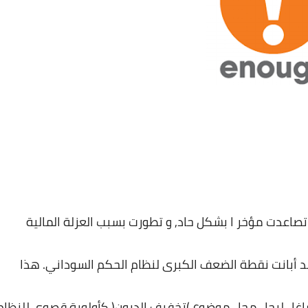
تصاعدت
مؤخر
ا
بشكل
حاد
,
و
تطورت
بسبب
العزلة
المالية
د
أبانت
نقطة
الضعف
الكبرى
لنظام
الحكم
السوداني
.
هذا
اغل
ليحل
محل
موضوع
)
تخفيف
الديون
(
كأولوية
قصوى
للنظام