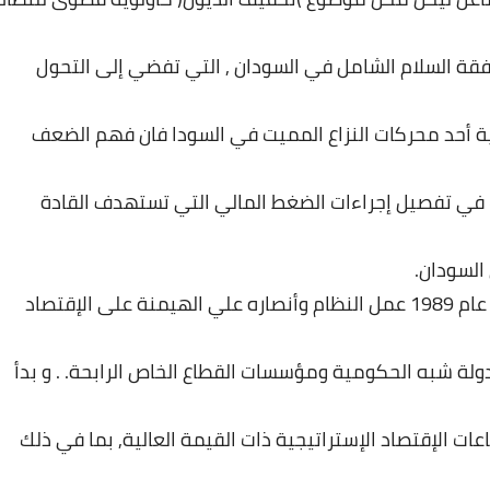
قة
السلام
الشامل
في
السودان
,
التي
تفضي
إلى
التحول
ة
أحد
محركات
النزاع
المميت
في
السودا
فان
فهم
الضعف
في
تفصيل
إجراءات
الضغط
المالي
التي
تستهدف
القادة
السودان
.
عام
1989
عمل
النظام
وأنصاره
علي
الهيمنة
على
الإقتصاد
دولة
شبه
الحكومية
ومؤسسات
القطاع
الخاص
الرابحة
. .
و
بدأ
عات
الإقتصاد
الإستراتيجية
ذات
القيمة
العالية
,
بما
في
ذلك