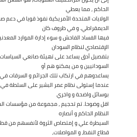
الحاكم
,
مما
يعطي
الولايات
المتحدة
الأمريكية
نفوذ
قو
يا
في
دعم
صف
الديمقراطي
.
و
في
ظروف
كان
فيها
الفساد
الفاحش
و
سوء
إدارة
الموارد
المعدني
الإقتصادي
لنظام
السودان
بتفصيل
أدق
يساعد
على
تهيئة
صانعي
السياسات
السودانيين
و
من
يمكنو
هم
أو
يساعدوهم
في
ارتكاب
تلك
الجرائم
و
السرقات
في
عندما
إستولى
نظام
عمر
البشير
على
السلطة
في
بوسائل
واضحة
و
واخري
اقل
وضوحا
.
تم
تحجيم
,
مجموعة
من
مؤسسات
ال
النظام
الحاكم
و
أنصاره
السيطرة
علي
و
إمتصاص
الثروة
لأنفسهم
من
قطا
قطاع
النفط،
و
المواصلات
,