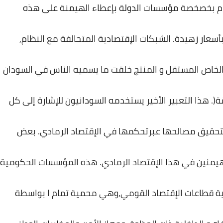
م
بخصخصة
مؤسسات
الدولة
بإعطاء
الهيمنة
على
هذه
أسعار
زهيدة
.
الشبكات
الإقتصادية
المتحالفة
مع
النظام
,
لخاص
المستقل
و
المنتج
خلقت
ما
يسميه
الناس
في
السودان
ة
(.
هذا
التعبير
الأخير
يستخدمه
السودانيون
للإشارة
إلى
كل
تحقيق
مصالحها
عبرتحكمها
في
الإقتصاد
الرمادي
.
بعض
يمنين
في
هذا
الإقتصاد
الرمادي
.
هذه
المؤسسات
الحكومية
ة
قطاعات
الإقتصاد
القومي
,
وهي
محمية
تمام
ا
بواسطة