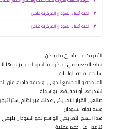
عودة الجبهة الثورية للمخاصصة واحتمال انهيار المباحث
لجنة أطباء السودان المركزية عاجـل
لجنة أطباء السودان المركزية عـاجل
الأمريكية
–
بأسرع
ما
يمكن
.
نقاط
الضعف
في
الحكومة
السودانية
و
رغبتها
ال
سانحة
لقادة
الولايات
المتحده
و
المجتمع
الدولي
.
وبصفة
خاصة،
فان
الض
تشديدها
أو
تخفيفها
بواسطة
صانعى
القرار
الأمريكي
و
ذلك
عبر
نظام
إستراتيجي
وسع
تجاه
السودان
.
هذا
النهج
الأمريكي
الواسع
نحو
السودان
ينبغي
ا
تناغم
ا
في
دعم
عملية