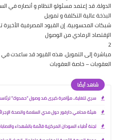
الدولة
.
قد
إعتمد
مسئولو
النظام
و
أنصاره
في
الس
البذخة
عالية
التكلفة
و
تمويل
شبكات
المحسوبية
.
إن
القيود
المصرفية
الأخيرة
تؤ
الإقتصاد
الرمادي
من
الوصول
2
مباشرة
إلى
التمويل
.
هذه
القيود
قد
ساعدت
في
العقوبات
–
خاصة
العقوبات
شاهد أيضًا
سري للغاية.. مؤامرة كبرى ضد وصول "حمدوك" لرئاسة ا
هيئة محامي دارفور حول مدي السلامة والصحة الإجرائية 
لجنة أطباء السودان المركزية قائمة بالشهداء والاصاب