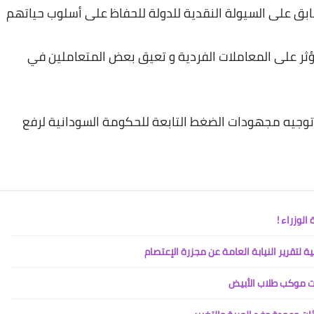
ابق
على
السيولة
النقدية
للدولة
للحفاظ
على
أسلوب
حياتهم
ثر
على
المعاملات
الفردية
و
تعيق
بعض
المتعاملين
في
توجيه
مجهودات
الضغط
التابعة
للحكومة
السودانية
لرفع
لوزراء !
لتقرير النيابة العامة عن مجزرة الإعتصام
ات موكب طلاب الأبيض