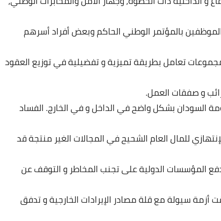
اع
و
الداخلية
ذات
الحظوة
,
وجهاز
الأمن
والمخابرات
الوطني
,
الموظفين
بالمؤتمر
الوطني
الحاكم
وبعض
أفراد
أسرهم
مجموعات
تعامل
بطريقة
تميزية
و
تفضيلية
في
توزيع
العقود
ائب
و
صفقات
العمل
.
مة
السودان
بشكل
واضح
في
الداخل
و
في
الخارج
.
الفساد
إنتهازي
للمال
العام
الشحيح
في
المجالات
الغير
منتجة
قد
فع
المؤسسات
الدولية
على
تجنب
المخاطر
و
التوقف
عن
ت
أزمة
سيولة
مع
قلة
مصادر
الإيرادات
الخارجية
و
تدفق