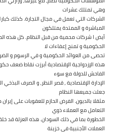
المؤسسات
الحكومية
تضم
,
مع
غيرها
,
وزارتي
الدف
وهي
تمتلك
عشرات
الشركات
التي
تعمل
في
مجال
التجارة
.
كذلك
كبار
المباشرة
و
الممتدة
يمتلكون
أيض
ا
شركات
محمية
من
قبل
النظام
.
كل
هذه
ال
الحكومية
و
تمنح
إعفاءات
لا
تحصى
من
العوائد
الحكومية
و
في
الرسوم
و
الضر
هذه
الإزدواجية
الإقتصادية
أبرزت
نقاط
ضعف
حكو
الفاحش
للدولة
مع
سوء
الإدارة
الإقتصادية
,
قصر
النظر
,
و
الصرف
البذخي
ال
جعلت
جميعها
النظام
مثقلا
بالديون
.
الفرض
الحازم
للعقوبات
على
إيران
د
التعامل
مع
العملاء
ذوي
الخطورة
بما
في
ذلك
السودان
.
هذه
العزلة
قد
خلق
العملات
الأجنبية
في
خزينة