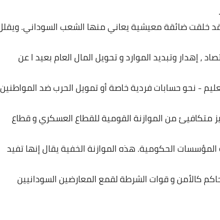
د
خلقت
ضائقة
معيشية
يعاني
منها
الشعب
السوداني
.
ويقلل
تصاد
,
إهدار
وتبديد
الموارد
و
تحويل
المال
العام
بعيد
ا
عن
عليم
-
نحو
حسابات
فردية
خاصة
أو
تمويل
الحرب
ضد
المواطنين
ز
متكافيئ
من
الموازنة
القومية
للقطاع
العسكري
و
قطاع
المؤسسات
الحكومية
.
هذه
الموازنة
الخفية
يقال
إنها
تفيد
حاكم
كالأمن
و
قوات
الشرطة
لقمع
المعارضين
السودانيين