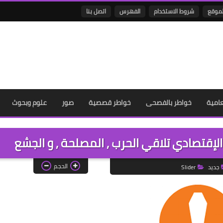
لموقع
شروط الاستخدام
الفهرس
اتصل بنا
عامية
خواطر بالفصحى
خواطر قصصية
صور
علوم وبحوث
لإقتصادي تلاقي الحرب , المصلحة , و الجشع
الحجم
جديد
Slider