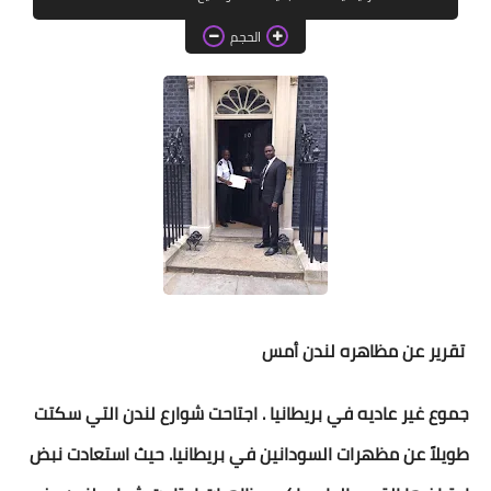
خواطر قصصية
الحجم
صور
علوم وبحوث
فيديو
مجرد راى
منوعات
مواضيع عامة
تقرير عن مظاهره لندن أمس
جموع غير عاديه في بريطانيا . اجتاحت شوارع لندن التي سكتت
طويلاً عن مظهرات السودانين في بريطانيا. حيث استعادت نبض