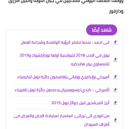
ووقف القصف اليومي للمدنيين في جبال النوبة والنيل الأزرق
ودارفور
شاهد أيضًا
ابى احمد : عندما تنتصر الرؤية الواضحة وشجاعة الفعل
نوبل في الادب 2018 للبولندية اولغا توكارتشوك و2019
للنمساوي بيتر هاندكيه
أميركي وإنكليزي وياباني يتقاسمون جائزة نوبل للكيمياء
(أميركي – كندي) وسويسريان يحصدون جائزة نوبل للفيزياء
أبرز المرشحين لنيل جوائز نوبل 2019
من تلودى الى نيرتتى: استمرار استباحة الارض والعرض فى
أطراف السودان