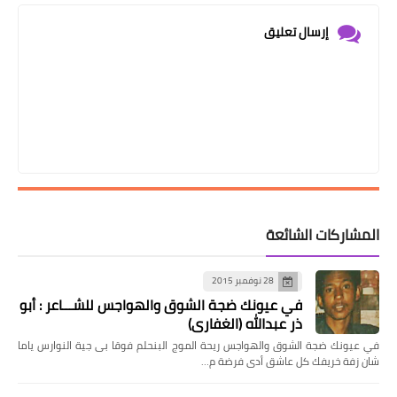
إرسال تعليق
المشاركات الشائعة
28 نوفمبر 2015
في عيونك ضجة الشوق والهواجس للشـــاعر : أبو
ذر عبدالله (الغفاري)
في عيونك ضجة الشوق والهواجس ريحة الموج البنحلم فوقا بى جية النوارس ياما
شان زفة خريفك كل عاشق أدى فرضة م…