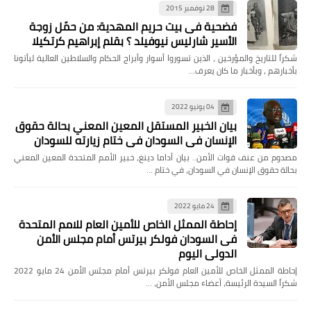
28 نوفمبر 2015
فضحية فى بيت حريم المهدية: من حمّل زوجة
الأسير شارليس نيوفيلد ؟ بقلم إبراهيم كرتكيلا
شكراً للتاريخ والمؤرخين ، الذين تسوروا أسوار وأبراج الحكام والسلاطين العالية ليأتونا
بأخبارهم ، وبأخبار ما كان يعرف…
04 يونيو 2022
بيان الخبير المستقل المعين المعني بحالة حقوق
الإنسان في السودان في ختام زيارته للسودان
مصدوم من عنف قوات الأمن.. بيان أداما دينغ، خبير الأمم المتحدة المعين المعني
بحالة حقوق الإنسان في السودان، في ختام …
24 مايو 2022
إحاطة الممثل الخاص للأمين العام للامم المتحدة
فى السودان فولكر بيرتس أمام مجلس الأمن
الدولي اليوم
إحاطة الممثل الخاص للأمين العام فولكر بيرتس أمام مجلس الأمن 24 مايو 2022
شكراً السيدة الرئيسة، أعضاء مجلس الأمن، …