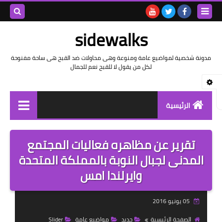
بحث هذه
sidewalks
المدونة
مدونة شخصية لمواضيع عامة ومنوعة وهى محاولات ضد القبح هى ساحة مفنوحة
لكل من يقول لا للقبح نعم للجمال
الإلكتروني
الرئيسية
توثيق وتاريخ
تقرير عن مظاهره فعاليات المجتمع
بيانات
المدنى لجبال النوبة بالمملكة المتحدة
وايرلندا امس
تقارير
خواطر بالعامية
05 يونيو 2016
خواطر بالفصحى
الصفحة الرئيسية
جديد
مواضيع عامة
Slider