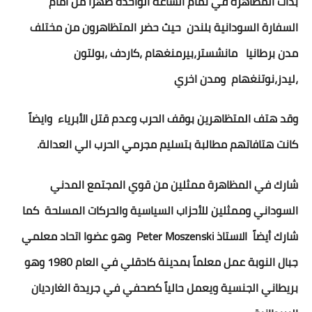
بدأت المظاهرة في تمام الساعة الواحدة ظهراً من امام
السفارة السودانية بلندن حيث حضر المتظاهرون من مختلف
مدن برطانيا مانشستر،بيرمنغهام ،كاردف ،بولتون
،ليدز،نوتنغهام ومدن اخري
وقد هتف المتظاهرين بوقف الحرب وعدم قتل الأبرياء وايضاً
كانت هتافاتهم مطالبة بتسليم مجرمي الحرب الي العدالة.
شارك في المظاهرة ممثلين من قوي المجتمع المدني
السوداني وممثلين للأحزاب السياسية والحركات المسلحة كما
شارك أيضاً الاستاذ
Peter Moszenski
وهو عضوا اتحاد معلمي
جبال النوبة عمل معلماً بمدينة كادقلي في العام 1980 وهو
بريطاني الجنسية ويعمل حالياً كصحفي في جريدة الغارديان