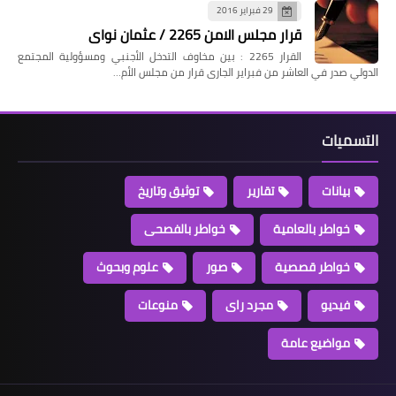
29 فبراير 2016
قرار مجلس الامن 2265 / عثمان نواى
القرار 2265 : بين مخاوف التدخل الأجنبي ومسؤولية المجتمع
الدولي صدر في العاشر من فبراير الجارى قرار من مجلس الأم…
التسميات
بيانات
تقارير
توثيق وتاريخ
خواطر بالعامية
خواطر بالفصحى
خواطر قصصية
صور
علوم وبحوث
فيديو
مجرد راى
منوعات
مواضيع عامة