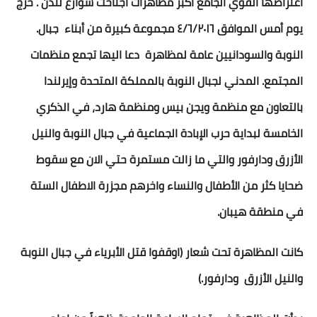
اعتراضها القوي الجامع اكبر مظاهرات اجتاحت شوارع لندن . خرج
يوم أمس الموافق ٤/٦/٢٠١٦ مجموعة كبيرة من أبناء جبال.
النوبة والسودانيين عامة لمظاهرة دعا اليها تجمع منظمات
المجتمع. المدني لجبال النوبة بالمملكة المتحدة وإيرلندا
بالتعاون مع منظمة ويجن بيس ومنظمة هارد، في الذكري
الخامسة لبداية حرب الإبادة الجماعية في جبال النوبة والنيل
الأزرق ودارفور والتي ما زالت مستمرة حتي الان مع سقوط
ضحايا كثر من الأطفال والنساء واخرهم مجزرة الاطفال الستة
في منطقة هيبان.
كانت المظاهرة تحت شعار (اوقفوا قتل الأبرياء في جبال النوبة
والنيل الأزرق ودارفور.)