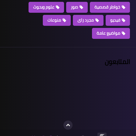
خواطر قصصية
صور
علوم وبحوث
فيديو
مجرد راى
منوعات
مواضيع عامة
المتابعون