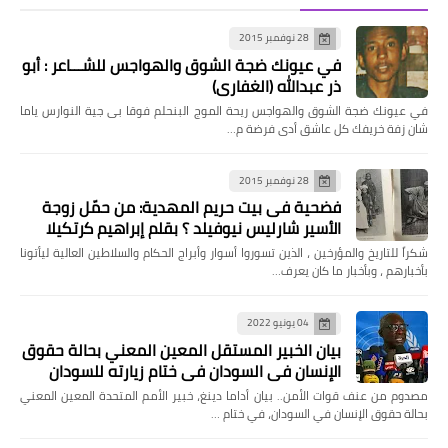
28 نوفمبر 2015
في عيونك ضجة الشوق والهواجس للشـــاعر : أبو
ذر عبدالله (الغفاري)
في عيونك ضجة الشوق والهواجس ريحة الموج البنحلم فوقا بى جية النوارس ياما
شان زفة خريفك كل عاشق أدى فرضة م…
28 نوفمبر 2015
فضحية فى بيت حريم المهدية: من حمّل زوجة
الأسير شارليس نيوفيلد ؟ بقلم إبراهيم كرتكيلا
شكراً للتاريخ والمؤرخين ، الذين تسوروا أسوار وأبراج الحكام والسلاطين العالية ليأتونا
بأخبارهم ، وبأخبار ما كان يعرف…
04 يونيو 2022
بيان الخبير المستقل المعين المعني بحالة حقوق
الإنسان في السودان في ختام زيارته للسودان
مصدوم من عنف قوات الأمن.. بيان أداما دينغ، خبير الأمم المتحدة المعين المعني
بحالة حقوق الإنسان في السودان، في ختام …