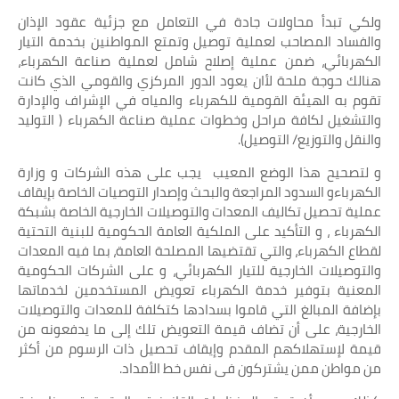
ولكي تبدأ محاولات جادة في التعامل مع جزئية عقود الإذان
والفساد المصاحب لعملية توصيل وتمتع المواطنين بخدمة التيار
الكهربائي، ضمن عملية إصلاح شامل لعملية صناعة الكهرباء،
هنالك حوجة ملحة لأان يعود الدور المركزي والقومي الذي كانت
تقوم به الهيئة القومية للكهرباء والمياه في الإشراف والإدارة
والتشغيل لكافة مراحل وخطوات عملية صناعة الكهرباء ( التوليد
والنقل والتوزيع/ التوصيل).
و لتصحيح هذا الوضع المعيب يجب على هذه الشركات و وزارة
الكهرباءو السدود المراجعة والبحث وإصدار التوصيات الخاصة بإيقاف
عملية تحصيل تكاليف المعدات والتوصيلات الخارجية الخاصة بشبكة
الكهرباء ، و التأكيد على الملكية العامة الحكومية للبنية التحتية
لقطاع الكهرباء، والتي تقتضيها المصلحة العامة، بما فيه المعدات
والتوصيلات الخارجية للتيار الكهربائي، و على الشركات الحكومية
المعنية بتوفير خدمة الكهرباء تعويض المستخدمين لخدماتها
بإضافة المبالغ التي قاموا بسدادها كتكلفة للمعدات والتوصيلات
الخارجية، على أن تضاف قيمة التعويض تلك إلى ما يدفعونه من
قيمة لإستهلاكهم المقدم وإيقاف تحصيل ذات الرسوم من أكثر
من مواطن ممن يشتركون فى نفس خط الأمداد.