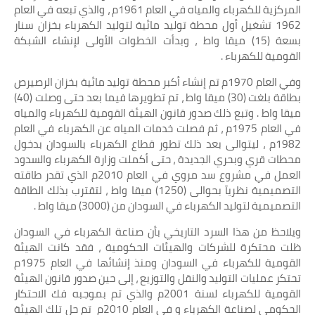
المركزية للكهرباء والمياه في العام 1961م ، والذي تبعه في العام
1962 تشغيل أول محطة توليد مائية لتوليد الكهرباء بخزان سنار
بسعة (15) ميقا واط ، وبدأت الخطوات الأولى لإنشاء الشبكة
القومية للكهرباء .
وفي العام 1970م تم إنشاء أكبر محطة توليد مائية بخزان الرصيرص
بطاقة بلغت (30) ميقا واط ، تم تطويرها فيما بعد حتى وصلت (40)
ميقا واط . وتبع ذلك صدور قانون الهيئة القومية للكهرباء والمياه
في العام 1975م ، ثم فصلت خدمات المياه عن الكهرباء في العام
1982م ، ليتوالى بعد ذلك تطور قطاع الكهرباء بالسودان بدخول
محطات قري وبحري الجديدة ، حتى أكملت وزارة الكهرباء والسدود
العمل في مشروع سد مروي في العام 2010م الذي تقدر طاقته
التصميمية نظريآ بحوالى (1250) ميقا واط ، لتقترب بذلك الطاقة
التصميمية لتوليد الكهرباء في السودان من (3000) ميقا واط .
ويلاحظ من هذا السرد التاريخي بأن صناعة الكهرباء في السودان
ظلت محتكرة للشركات والهيئات الحكومية ، فقد كانت الهيئة
القومية للكهرباء في السودان ومنذ إنشائها في العام 1975م
تحتكر عمليات التوليد والنقل والتوزيع ، إلى حين صدور قانون الهيئة
القومية للكهرباء لسنة 2001م والذي تم بموجبه فك الاحتكار
الحكومي لصناعة الكهرباء و في العام 2010م تم حل تلك الهيئة