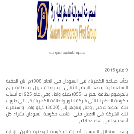
خواطر قصصية
صور
علوم وبحوث
فيديو
مبادرة الشفافية السودانية
مجرد راى
9 مايو 2016
منوعات
بدأت صناعة الكهرباء في السودان في العام 1908م أبان الحقبة
مواضيع عامة
الاستعمارية وعهد الحكم الثنائي بمولدات ديزل بمنطقة بري
بالخرطوم بطاقة تقدر ب (855) كيلو واط ، وفي عام 1925م أنشأت
حكومة الحكم الثنائي شركة النور والطاقة الكهربائية ، التي طورت
تلك المولدات حتى وصل إنتاجها إلى (3000) كيلو واط ، واستمرت
تلك الشركة في العمل حتى قامت حكومة السودان بشراء كل
أسهمها في العام 1952م .
وبعد استقلال السودان أصدرت الحكومة الوطنية قانون الإدارة