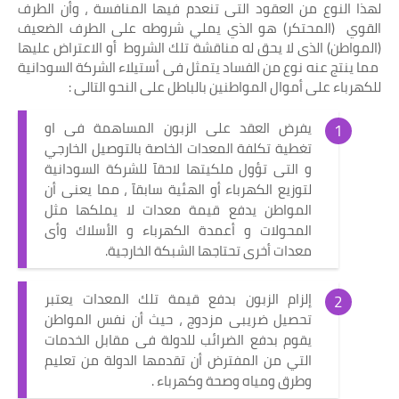
لهذا النوع من العقود التى تنعدم فيها المنافسة ، وأن الطرف
القوي (المحتكر) هو الذي يملي شروطه على الطرف الضعيف
(المواطن) الذى لا يحق له مناقشة تلك الشروط أو الاعتراض عليها
مما ينتج عنه نوع من الفساد يتمثل فى أستيلاء الشركة السودانية
للكهرباء على أموال المواطنين بالباطل على النحو التالى :
يفرض العقد على الزبون المساهمة فى او
تغطية تكلفة المعدات الخاصة بالتوصيل الخارجي
و التى تؤول ملكيتها لاحقآ للشركة السودانية
لتوزيع الكهرباء أو الهئية سابقآ ، مما يعنى أن
المواطن يدفع قيمة معدات لا يملكها مثل
المحولات و أعمدة الكهرباء و الأسلاك وأى
معدات أخرى تحتاجها الشبكة الخارجية.
إلزام الزبون بدفع قيمة تلك المعدات يعتبر
تحصيل ضريبى مزدوج ، حيث أن نفس المواطن
يقوم بدفع الضرائب للدولة فى مقابل الخدمات
التي من المفترض أن تقدمها الدولة من تعليم
وطرق ومياه وصحة وكهرباء .