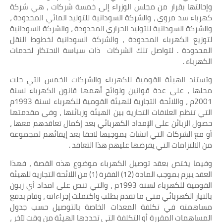
وإحالتها بقرار من مجلس الوزراء إلى خمسة شركات ، هي شركة
كهرباء سد مروي ، والشركة السودانية للتوليد المائي المحدودة ،
والشركة السودانية للتوليد الحراري المحدودة ، والشركة السودانية
لتوزيع الكهرباء المحدودة ، والشركة السودانية لخطوط النقل
المحدودة . لتواصل تلك الشركات ذات سياسة الاحتكار لخدمات
الكهرباء .
وتستند الهيئة القومية للكهرباء والشركات الخمس التي حلت
محلها ، على عدة قوانين ولوائح أهمها قانون الكهرباء لسنة
2001م ، واللائحة التجارية للهيئة القومية للكهرباء لسنة 1993م
التي تنظم العلاقات التجارية بين الهيئة وزبائنها ، وفى مقدمتها
حصول الزبائن على الإمداد الكهربائي بعد إكمال تعاقدهم معها ،
أو مع الشركات التي انشات بموجبها لاحقا بعد إيفائهم لمجموعة
من الالتزامات التي يفرضها عليهم هذا التعاقد .
وفيما يختص بعقد توصيل الكهرباء موضوع هذه القصة ، فهذا
العقد يبرم بموجب المادة (12) الفقرة (1) من اللائحة التجارية للهيئة
القومية للكهرباء لسنة 1993م ، والتي تنص على امداد أي زبون
بالتيار الكهربائي متى ما تقدم بطلب واكتملت إجراءاته ، وقام بدفع
مساهمته في تكلفة المعدات الخاصة بالتوصيل حسب جدول
المساهمات المقررة أو التكلفة التي تحددها الهيئة من وقت لآخر ،