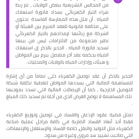
من المجالس التشريعية ببعض الولايات ، تم ربط
شراء التيار الكهربائي بسداد فاتورة استهلاك
المياه . أن مثل هذه الممارسة الفاسدة تحتوى
على مخالفة قانونية للعقد المبرم بين الهيئة أو
الشركة مع زبائنها لإمدادهم بالتيار الكهربائي
نظير مجموعة من الالتزامات ليس من بينها
تسديد فاتورة المياه . الجدير بالذكر إن استهلاك
المياه يحكمه عقد آخر منفصل يبرم بين المواطن
و هيئات وإدارات المياه بالولايات والمحليات .
الجدير بالذكر أن عقد توصيل الكهرباء خلى تمامآ من أي إشارة
للمساهمة المالية التي يسددها المواطن لتغطية تكلفة شبكة
التوصيل الخارجية ، كما أن الإيصالات المالية التي تسدد بموجبها
تلك المساهمة لا توضح الغرض الذي من أجله تم تسديد ذلك المبلغ
.
تمثل قضية عقود الإذعان والفساد في توصيل وتوزيع الكهرباء
فقط أحد أبعاد الفساد الضاربة في كافة مراحل عملية صناعة
الكهرباء مثل التوليد والنقل، خاصة الفساد والإستغلال والإنتهاكات
التي صاحبت تشييد سد مروى وغيره من سدود.