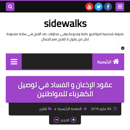
بحث هذه
sidewalks
المدونة
مدونة شخصية لمواضيع عامة ومنوعة وهى محاولات ضد القبح هى ساحة مفنوحة
لكل من يقول لا للقبح نعم للجمال
الإلكتروني
الرئيسية
توثيق وتاريخ
عقود الإذعان و الفساد في توصيل
بيانات
الكهرباء للمواطنين
تقارير
09 مايو 2016
الصفحة الرئيسية
تقارير
خواطر بالعامية
الحجم
خواطر بالفصحى