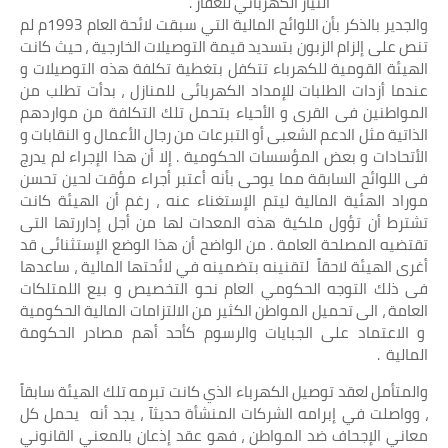
التيار الكهربائي للعقار .
والجدير بالذكر بأن اللوائح المالية التي سبقت لائحة العام 1993م لم
تنص على إلزام الزبون بتسديد قيمة التوصيلات الخارجية ، حيث كانت
الهيئة القومية للكهرباء تتكفل بتغطية تكلفة هذه التوصيلات و
عندما أزدات الطلبات للإمداد الكهربائى للمنازل ، بدأت تطلب من
المواطنين فى القرى و الأحياء بتحمل تلك التكلفة من مواردهم
الذاتية مثل الدعم الشعبى أو التبرعات من رجال الأعمال و النقابات و
الأتحادات و بعض المؤسسات الحكومية . إلا أن هذا الإجراء لم يدرج
فى اللوائح السابقة مما يوحى بأنه أعتبر أجراء مؤقت لحين تحسن
موراد الهئية المالية ليتم الإستغناء عنه ، رغم أن الهيئة كانت
تشترط أن تؤول ملكية هذه المعدات لها من أجل إداررتها التى
تقتضيه المصلحة العامة . من الواضح أن هذا الوضع الإستثنائى قد
أغرى الهيئة لاحقاً لتقنينه بتضمينه في لائحتها المالية ، ساعدها
فى ذلك التوجه الحكومي العام نحو التخصيص و بيع اللمتلكات
العامة ، الى تحميل المواطن الكثير من الالتزامات المالية الحكومية
و الاعتماد على الجبايات والرسوم كأحد أهم مصادر الحكومة
المالية .
والمتأمل لعقد توصيل الكهرباء الذي كانت تبرمه تلك الهيئة سابقاً
، وواصلت في إبرامه الشركات المنشأة حديثآ ، يجد أنه يحمل كل
معاني الإجحاف ضد المواطن ، فهو عقد إذعان بالمعني القانوني