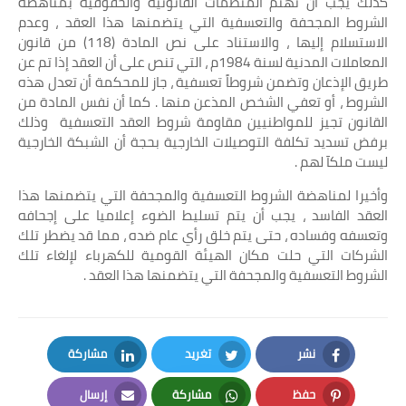
كذلك يجب أن تهتم المنظمات القانونية والحقوقية بمناهضة
الشروط المجحفة والتعسفية التي يتضمنها هذا العقد ، وعدم
الاستسلام إليها ، والاستناد على نص المادة (118) من قانون
المعاملات المدنية لسنة 1984م ، التي تنص على أن العقد إذا تم عن
طريق الإذعان وتضمن شروطاً تعسفية ، جاز للمحكمة أن تعدل هذه
الشروط ، أو تعفي الشخص المذعن منها . كما أن نفس المادة من
القانون تجيز للمواطنيين مقاومة شروط العقد التعسفية وذلك
برفض تسديد تكلفة التوصيلات الخارجية بحجة أن الشبكة الخارجية
ليست ملكآ لهم .
وأخيرا لمناهضة الشروط التعسفية والمجحفة التي يتضمنها هذا
العقد الفاسد ، يجب أن يتم تسليط الضوء إعلاميا على إجحافه
وتعسفه وفساده ، حتى يتم خلق رأي عام ضده ، مما قد يضطر تلك
الشركات التي حلت مكان الهيئة القومية للكهرباء لإلغاء تلك
الشروط التعسفية والمجحفة التي يتضمنها هذا العقد .
نشر
تغريد
مشاركة
LinkedIn
Twitter
Facebook
حفظ
مشاركة
إرسال