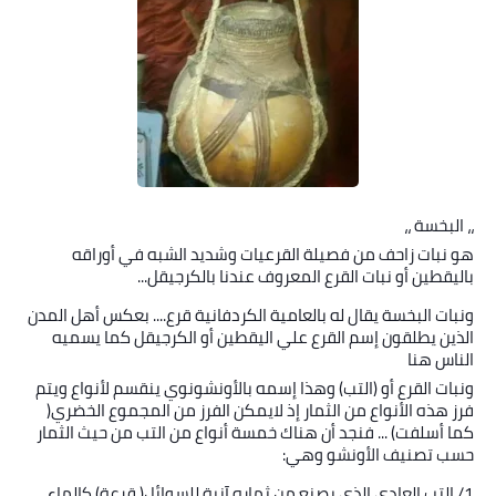
خواطر قصصية
صور
علوم وبحوث
فيديو
مجرد راى
،، البخسة ،،
هو نبات زاحف من فصيلة القرعيات وشديد الشبه في أوراقه
منوعات
باليقطين أو نبات القرع المعروف عندنا بالكرجيقل
...
مواضيع عامة
ونبات البخسة يقال له بالعامية الكردفانية قرع.... بعكس أهل المدن
الذين يطلقون إسم القرع علي اليقطين أو الكرجيقل كما يسميه
الناس هنا
ونبات القرع أو (التب) وهذا إسمه بالأونشونوي ينقسم لأنواع ويتم
فرز هذه الأنواع من الثمار إذ لايمكن الفرز من المجموع الخضري(
كما أسلفت) ... فنجد أن هناك خمسة أنواع من التب من حيث الثمار
حسب تصنيف الأونشو وهي
:
1/
التب العادي الذي يصنع من ثماره آنية للسوائل( قرعة) كالماء