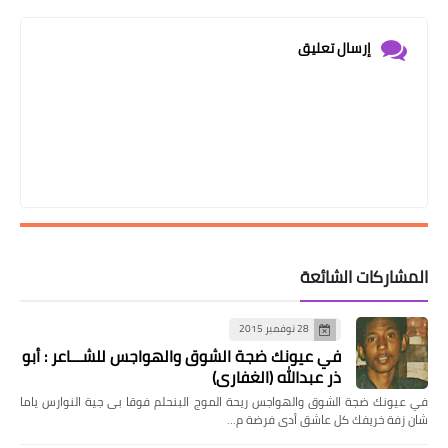
إرسال تعليق
المشاركات الشائعة
28 نوفمبر 2015
في عيونك ضجة الشوق والهواجس للشـــاعر : أبو
ذر عبدالله (الغفاري)
في عيونك ضجة الشوق والهواجس ريحة الموج البنحلم فوقا بى جية النوارس ياما
شان زفة خريفك كل عاشق أدى فرضة م…