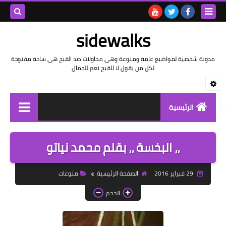
بحث هذه
sidewalks
المدونة
مدونة شخصية لمواضيع عامة ومنوعة وهى محاولات ضد القبح هى ساحة مفنوحة
لكل من يقول لا للقبح نعم للجمال
الإلكتروني
الرئيسية
توثيق وتاريخ
،، البخسة ،، بقلم محمد نياتو
بيانات
29 فبراير 2016
الصفحة الرئيسية
منوعات
تقارير
الحجم
خواطر بالعامية
خواطر بالفصحى