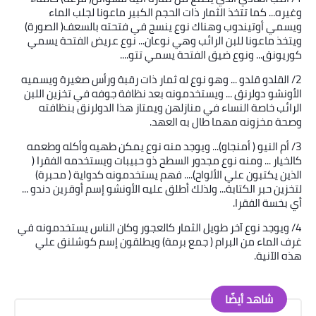
وغيره... كما تتخذ الثمار ذات الحجم الكبير ماعونا لجلب الماء
ويسمي أوتيندوب وهناك نوع ينسج في فتحته بالسعف( الصورة)
ويتخذ ماعونا للبن الرائب وهي نوعان... نوع عريض الفتحة يسمي
كوريونق... ونوع ضيق الفتحة يسمي تتو
....
2/
القلدو قلدو ... وهو نوع له ثمار ذات رقبة ورأس صغيرة ويسميه
الأونشو دولرنق ... ويستخدمونه بعد نظافة جوفه في تخزين اللبن
الرائب خاصة النساء في منازلهن ويمتاز هذا الدولرنق بنظافته
وصحة مخزونه مهما طال به العهد
.
3/
أم النيو ( أمنجاو)... ويوجد منه نوع يمكن طهيه وأكله وطعمه
كالخيار ... ومنه نوع مجدور السطح ذو حبيبات ويستخدمه الفقرا (
الذين يكتبون علي الألواح).... فهم يستخدمونه كدواية ( محبرة)
لتخزين حبر الكتابة... ولذلك أطلق عليه الأونشو إسم أوقرين دندو ...
أي بخسة الفقرا
.
4/
ويوجد نوع آخر طويل الثمار كالعجور وكان الناس يستخدمونه في
غرف الماء من البرام ( جمع برمة) ويطلقون إسم كوشلنق علي
هذه الآنية
.
شاهد أيضًا