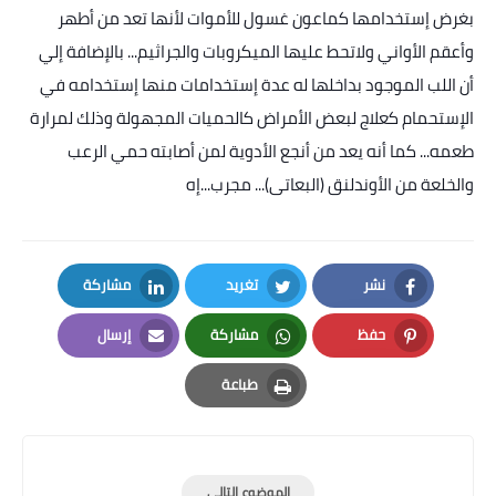
بغرض إستخدامها كماعون غسول للأموات لأنها تعد من أطهر
وأعقم الأواني ولاتحط عليها الميكروبات والجراثيم... بالإضافة إلي
أن اللب الموجود بداخلها له عدة إستخدامات منها إستخدامه في
الإستحمام كعلاج لبعض الأمراض كالحميات المجهولة وذلك لمرارة
طعمه... كما أنه يعد من أنجع الأدوية لمن أصابته حمي الرعب
والخلعة من الأوندلنق (البعاتى)... مجرب...إه
نشر
تغريد
مشاركة
LinkedIn
Twitter
Facebook
حفظ
مشاركة
إرسال
Email
Whatsapp
Pinterest
طباعة
Print
الموضوع التالي