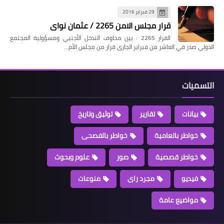
29 فبراير 2016
قرار مجلس الامن 2265 / عثمان نواى
القرار 2265 : بين مخاوف التدخل الأجنبي ومسؤولية المجتمع
الدولي صدر في العاشر من فبراير الجارى قرار من مجلس الأم…
التسميات
بيانات
تقارير
توثيق وتاريخ
خواطر بالعامية
خواطر بالفصحى
خواطر قصصية
صور
علوم وبحوث
فيديو
مجرد راى
منوعات
مواضيع عامة