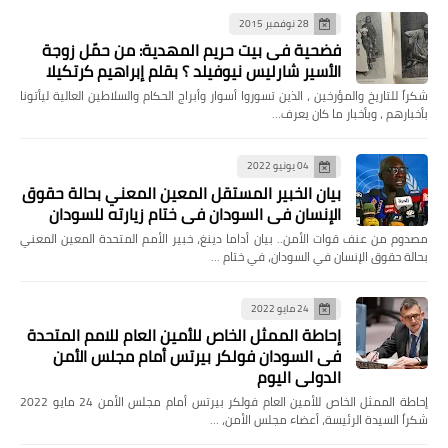
28 نوفمبر 2015
فضحية فى بيت حريم المهدية: من حمّل زوجة
الأسير شارليس نيوفيلد ؟ بقلم إبراهيم كرتكيلا
شكراً للتاريخ والمؤرخين ، الذين تسوروا أسوار وأبراج الحكام والسلاطين العالية ليأتونا
بأخبارهم ، وبأخبار ما كان يعرف…
04 يونيو 2022
بيان الخبير المستقل المعين المعني بحالة حقوق
الإنسان في السودان في ختام زيارته للسودان
مصدوم من عنف قوات الأمن.. بيان أداما دينغ، خبير الأمم المتحدة المعين المعني
بحالة حقوق الإنسان في السودان، في ختام …
24 مايو 2022
إحاطة الممثل الخاص للأمين العام للامم المتحدة
فى السودان فولكر بيرتس أمام مجلس الأمن
الدولي اليوم
إحاطة الممثل الخاص للأمين العام فولكر بيرتس أمام مجلس الأمن 24 مايو 2022
شكراً السيدة الرئيسة، أعضاء مجلس الأمن، …