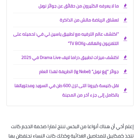
ما لا يعرفه الكثيرون من حقائق عن جوائز نوبل
لعشاق الرياضة ماتش من الذاكرة
"اكتشف عالم الترفيه مع تطبيق ياسين تي في: تحميله على
التلفزيون والهاتف وTV BOX"
اكتشف ميزات تطبيق دراما لايف Drama Live في 2025
جوائز “إيغ نوبل” (Ig Nobel) الطريفة لهذا العام
نقل كنيسة كيرونا التى تزن 600 طن في السويد ومحتوياتها
بالكامل إلى جزء آخر من المدينة
إعلم أخي أن هناك أنواعا من البخس تنتج ثمارا ضخمة الحجم كانت
تتخذ كمكاييل للمحاصيل الغذائية وكذلك كانت النساء تحتفظن بها